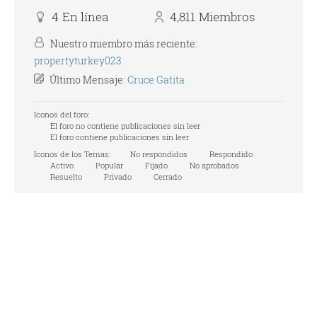
4
En línea
4,811
Miembros
Nuestro miembro más reciente:
propertyturkey023
Último Mensaje:
Cruce Gatita
Iconos del foro:
El foro no contiene publicaciones sin leer
El foro contiene publicaciones sin leer
Iconos de los Temas:
No respondidos
Respondido
Activo
Popular
Fijado
No aprobados
Resuelto
Privado
Cerrado