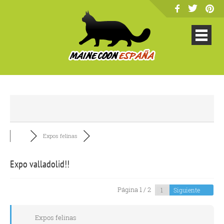
Expos felinas
Expo valladolid!!
Página 1 / 2
Siguiente
Expos felinas