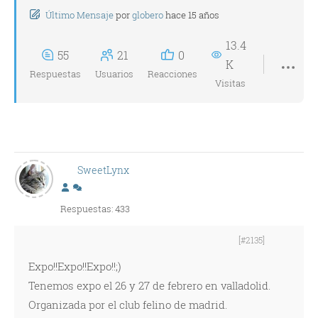
Último Mensaje
por
globero
hace 15 años
13.4
55
21
0
K
Respuestas
Usuarios
Reacciones
Visitas
SweetLynx
Respuestas: 433
[#2135]
Expo!!Expo!!Expo!!;)
Tenemos expo el 26 y 27 de febrero en valladolid.
Organizada por el club felino de madrid.