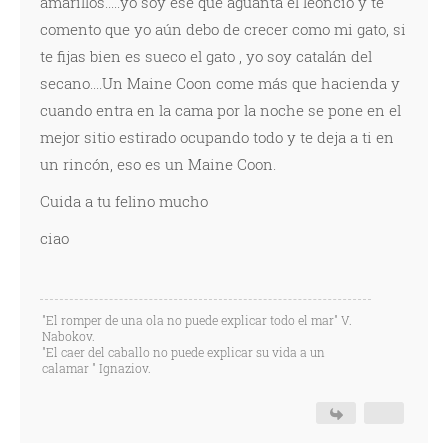
amarillos.....yo soy ese que aguanta el leoncio y te
comento que yo aún debo de crecer como mi gato, si
te fijas bien es sueco el gato , yo soy catalán del
secano....Un Maine Coon come más que hacienda y
cuando entra en la cama por la noche se pone en el
mejor sitio estirado ocupando todo y te deja a ti en
un rincón, eso es un Maine Coon.
Cuida a tu felino mucho
ciao
"El romper de una ola no puede explicar todo el mar" V.
Nabokov.
"El caer del caballo no puede explicar su vida a un
calamar " Ignaziov.