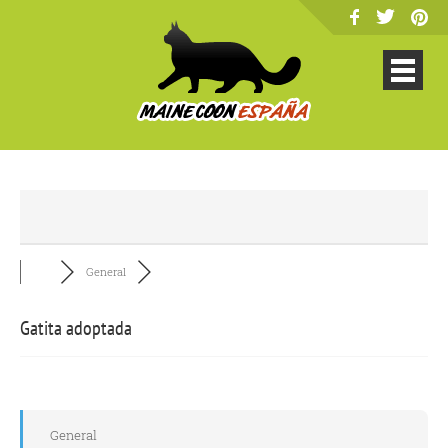
General
Gatita adoptada
General