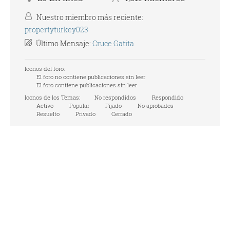
Nuestro miembro más reciente:
propertyturkey023
Último Mensaje:
Cruce Gatita
Iconos del foro:
El foro no contiene publicaciones sin leer
El foro contiene publicaciones sin leer
Iconos de los Temas:
No respondidos
Respondido
Activo
Popular
Fijado
No aprobados
Resuelto
Privado
Cerrado