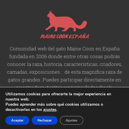
Comunidad web del gato Maine Coon en España
fundada en 2006 donde entre otras cosas podrás
conocer la raza, historia,
características
, criadores,
camadas, exposiciones... de esta magnífica raza de
gatos grandes. Puedes participar directamente en
nuestro foro, twitter, y página de facebook.
Utilizamos cookies para ofrecerte la mejor experiencia en
nuestra web.
Puedes aprender más sobre qué cookies utilizamos o
desactivarlas en los
ajustes
.
Copyright © 2006-2026 Maine
Contacto
/
Aviso legal
/
Política de
Aceptar
Rechazar
Ajustes
Coon España
Privacidad