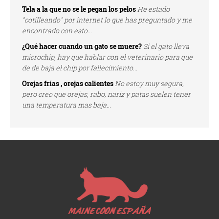
Tela a la que no se le pegan los pelos
He estado
"cotilleando" por internet lo que has preguntado y me
encontrado con esto...
¿Qué hacer cuando un gato se muere?
Si el gato lleva
microchip, hay que hablar con el veterinario para que
de de baja el chip por fallecimiento...
Orejas frías , orejas calientes
No estoy muy segura,
pero creo que orejas, rabo, nariz y patas suelen tener
una temperatura mas baja...