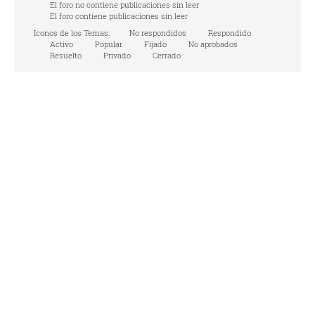
El foro no contiene publicaciones sin leer
El foro contiene publicaciones sin leer
Iconos de los Temas:
No respondidos
Respondido
Activo
Popular
Fijado
No aprobados
Resuelto
Privado
Cerrado