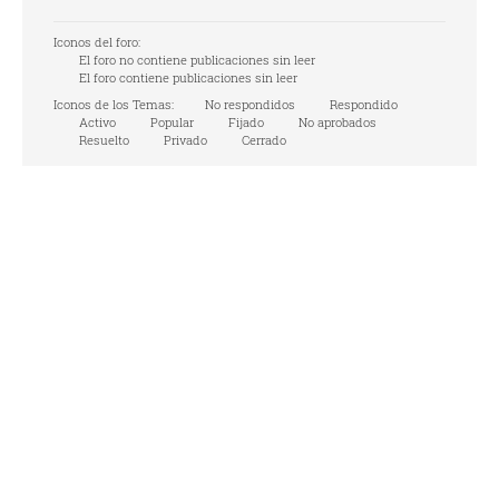
Iconos del foro:
El foro no contiene publicaciones sin leer
El foro contiene publicaciones sin leer
Iconos de los Temas:
No respondidos
Respondido
Activo
Popular
Fijado
No aprobados
Resuelto
Privado
Cerrado