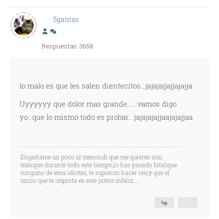
5gatitas
Respuestas: 3658
lo malo es que les salen dientecitos...jajajajjajjajajja
Uyyyyyy que dolor mas grande.......vamos digo
yo...que lo mismo todo es probar....jajajajajjaajajajjaa
Engañame un poco al menos,dí que me quieres aún
más;que durante todo este tiempo,lo has pasado fatal;que
ninguno de esos idiotas, te supieron hacer reir,y que el
único que te importa es este pobre infeliz......