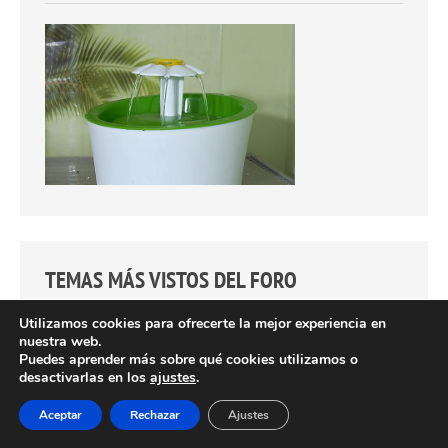
TEMAS MÁS VISTOS DEL FORO
Utilizamos cookies para ofrecerte la mejor experiencia en
Semillitas blancas
No seran gusanos planos o
nuestra web.
Puedes aprender más sobre qué cookies utilizamos o
cestodes lo que tiene? Se parece a lo de la foto...
desactivarlas en los
ajustes
.
¿Pueden cambiar el color del pelo los gatos?
No está
cambiando de color solo revelando más su verdadero
Aceptar
Rechazar
Ajustes
color (tambien apuntado en su pedigre ).No es negro