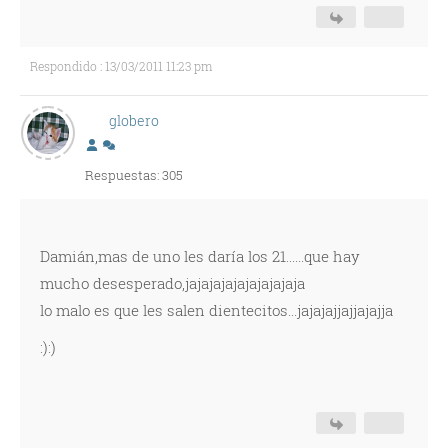
Respondido : 13/03/2011 11:23 pm
globero
Respuestas: 305
Damián,mas de uno les daría los 21......que hay
mucho desesperado,jajajajajajajajajaja
lo malo es que les salen dientecitos...jajajajjajjajajja
:):)