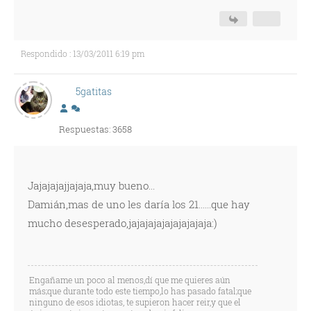
Respondido : 13/03/2011 6:19 pm
5gatitas
Respuestas: 3658
Jajajajajjajaja,muy bueno...
Damián,mas de uno les daría los 21......que hay
mucho desesperado,jajajajajajajajajaja:)
Engañame un poco al menos,dí que me quieres aún
más;que durante todo este tiempo,lo has pasado fatal;que
ninguno de esos idiotas, te supieron hacer reir,y que el