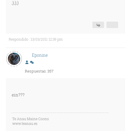
;););)
Respondido : 13/03/2011 12:39 pm
Eponine
Respuestas: 357
ein???
Te Anau Maine Coons
www.teanau.es