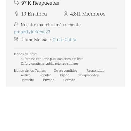
97 K
Respuestas
10
En línea
4,811
Miembros
Nuestro miembro más reciente:
propertyturkey023
Último Mensaje:
Cruce Gatita
Iconos del foro:
El foro no contiene publicaciones sin leer
El foro contiene publicaciones sin leer
Iconos de los Temas:
No respondidos
Respondido
Activo
Popular
Fijado
No aprobados
Resuelto
Privado
Cerrado