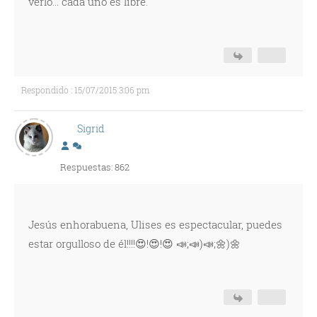
verlo... cada uno es libre.
Respondido : 15/07/2015 3:06 pm
Sigrid
Respuestas: 862
Jesús enhorabuena, Ulises es espectacular, puedes
estar orgulloso de él!!!!😍!😍!😍 📣;📣)📣;🌼)🌼