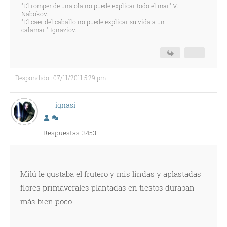
"El romper de una ola no puede explicar todo el mar" V.
Nabokov.
"El caer del caballo no puede explicar su vida a un
calamar " Ignaziov.
Respondido : 07/11/2011 5:29 pm
ignasi
Respuestas: 3453
Milú le gustaba el frutero y mis lindas y aplastadas
flores primaverales plantadas en tiestos duraban
más bien poco.