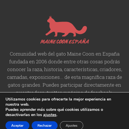
Comunidad web del gato Maine Coon en España
fundada en 2006 donde entre otras cosas podrás
conocer la raza, historia,
características
, criadores,
camadas, exposiciones... de esta magnífica raza de
gatos grandes. Puedes participar directamente en
nuestro foro, twitter, y página de facebook.
Utilizamos cookies para ofrecerte la mejor experiencia en
nuestra web.
Puedes aprender más sobre qué cookies utilizamos o
desactivarlas en los
ajustes
.
Copyright © 2006-2026 Maine
Contacto
/
Aviso legal
/
Política de
Aceptar
Rechazar
Ajustes
Coon España
Privacidad