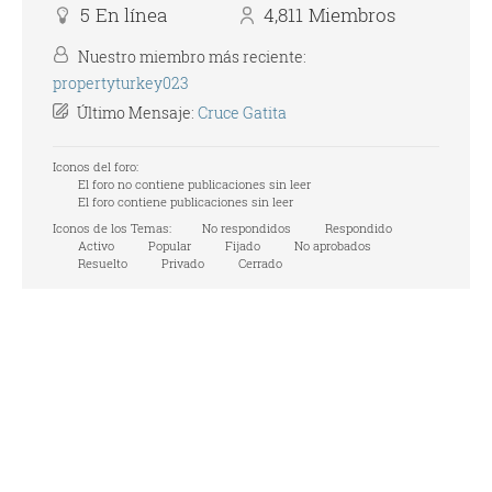
5
En línea
4,811
Miembros
Nuestro miembro más reciente:
propertyturkey023
Último Mensaje:
Cruce Gatita
Iconos del foro:
El foro no contiene publicaciones sin leer
El foro contiene publicaciones sin leer
Iconos de los Temas:
No respondidos
Respondido
Activo
Popular
Fijado
No aprobados
Resuelto
Privado
Cerrado