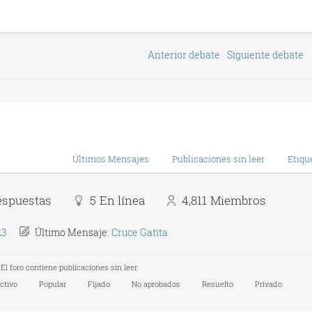
Anterior debate
Siguiente debate
Últimos Mensajes
Publicaciones sin leer
Etiqu
espuestas
5
En línea
4,811
Miembros
23
Último Mensaje:
Cruce Gatita
El foro contiene publicaciones sin leer
ctivo
Popular
Fijado
No aprobados
Resuelto
Privado