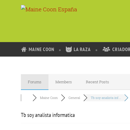
MAINE COON
LA RAZA
CRIADO
Forums
Members
Recent Posts
Maine Coon
General
Tb soy analista inf...
Tb soy analista informatica