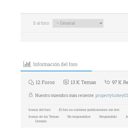
Ir al foro:
Información del foro
12
Foros
13 K
Temas
97 K
R
Nuestro miembro más reciente:
propertyturkey0
Iconos del foro:
El foro no contiene publicaciones sin leer
Iconos de los Temas:
No respondidos
Respondido
A
Cerrado