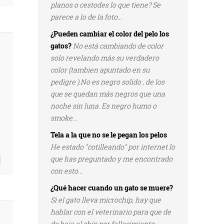
planos o cestodes lo que tiene? Se
parece a lo de la foto...
¿Pueden cambiar el color del pelo los
gatos?
No está cambiando de color
solo revelando más su verdadero
color (tambien apuntado en su
pedigre ).No es negro solido , de los
que se quedan más negros que una
noche sin luna. Es negro humo o
smoke...
Tela a la que no se le pegan los pelos
He estado "cotilleando" por internet lo
que has preguntado y me encontrado
con esto...
¿Qué hacer cuando un gato se muere?
Si el gato lleva microchip, hay que
hablar con el veterinario para que de
de baja el chip por fallecimiento...