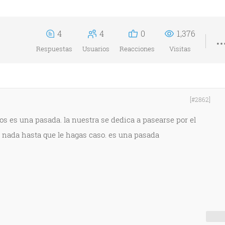
4
4
0
1,376
Respuestas
Usuarios
Reacciones
Visitas
[#2862]
atos es una pasada. la nuestra se dedica a pasearse por el
r nada hasta que le hagas caso. es una pasada