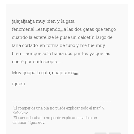
jajajajjaajja muy bien y la gata
fenomenal....estupendo,,,,a las dos gatas que tengo
cuando la esterelizé le puse un calcetín largo de
lana cortado, en forma de tubo y me fué muy
bien.....aunque sólo había dos puntos ya que las
operé por endoscopia.......
Muy guapa la gata, guapísima¡¡¡¡¡¡
ignasi
"El romper de una ola no puede explicar todo el mar" V.
Nabokov.
"El caer del caballo no puede explicar su vida a un
calamar " Ignaziov.