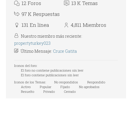
12
Foros
13 K
Temas
97 K
Respuestas
131
En línea
4,811
Miembros
Nuestro miembro más reciente:
propertyturkey023
Último Mensaje:
Cruce Gatita
Iconos del foro:
El foro no contiene publicaciones sin leer
El foro contiene publicaciones sin leer
Iconos de los Temas:
No respondidos
Respondido
Activo
Popular
Fijado
No aprobados
Resuelto
Privado
Cerrado