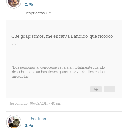
Respuestas: 379
Que guapísimos, me encanta Bandido, que ricoooo
:c:c
"Dos personas, al conocerse, se relajan totalmente cuando
descubren que ambas tienen gatos. Y se zambullen en las
anécdotas"
Respondido : 06/02/2011 7:40 pm
5gatitas