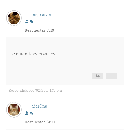
begoseven
Respuestas: 1319
:c autenticas postales!
Respondido : 06/02/2011 4:37 pm
MarOna
Respuestas: 1490