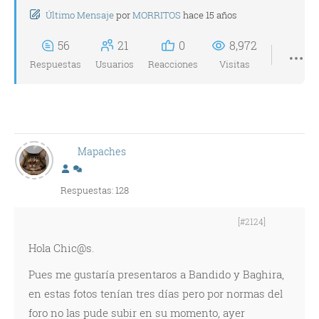
Último Mensaje
por
MORRITOS
hace 15 años
56
21
0
8,972
Respuestas
Usuarios
Reacciones
Visitas
Mapaches
Respuestas: 128
[#2124]
Hola Chic@s.
Pues me gustaría presentaros a Bandido y Baghira,
en estas fotos tenían tres días pero por normas del
foro no las pude subir en su momento, ayer