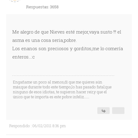
Respuestas: 3658
Me alegro de que Nieves esté mejor,vaya susto !!! el
asma es una cosa seria,pobre.
Los enanos son preciosos y gorditos,me lo comería
enteros...:c
Engañame un poco al menos,dí que me quieres aún
más;que durante todo este tiempo,lo has pasado fatal;que
ninguno de esos idiotas, te supieron hacer reir,y que el
único que te importa es este pobre infeliz......
Respondido : 06/02/2011 8:36 pm