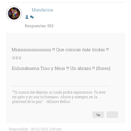
Mandarina
Respuestas: 553
Miauuuuuuuuuuuu !!! Que cosicas más lindas !!!
:c:c:c
Enhorabuena Tino y Neus !!! Un abrazo !!! {flores}
“Tú nunca me dejarás, ni nada podrá separarnos. Tú eres
mi gato y yo soy tu humano. Ahora y siempre, en la
plenitud de la paz.” - Hillaire Belloc
Respondido : 18/02/2011 2:45 pm