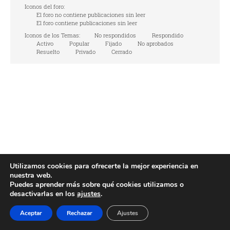
Iconos del foro:
El foro no contiene publicaciones sin leer
El foro contiene publicaciones sin leer
Iconos de los Temas:
No respondidos
Respondido
Activo
Popular
Fijado
No aprobados
Resuelto
Privado
Cerrado
Utilizamos cookies para ofrecerte la mejor experiencia en
nuestra web.
Puedes aprender más sobre qué cookies utilizamos o
desactivarlas en los
ajustes
.
Aceptar
Rechazar
Ajustes