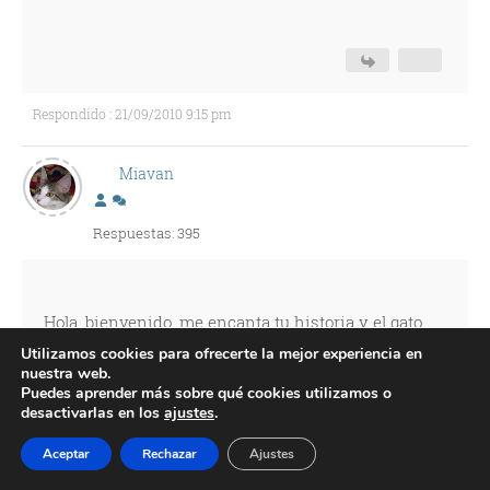
Respondido : 21/09/2010 9:15 pm
Miavan
Respuestas: 395
Hola, bienvenido, me encanta tu historia y el gato,
es precioso, lo juro! y me alegro que te hayas
Utilizamos cookies para ofrecerte la mejor experiencia en
nuestra web.
decidido por un animal así. El mio tampoco tiene
Puedes aprender más sobre qué cookies utilizamos o
pedigree
desactivarlas en los
ajustes
.
Sé que te estamos dando la vara con eso, pero
Aceptar
Rechazar
Ajustes
permíteme decir, que no entiendo por ningún lado