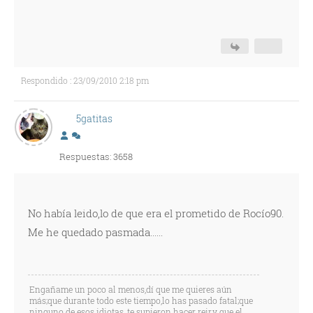
Respondido : 23/09/2010 2:18 pm
5gatitas
Respuestas: 3658
No había leido,lo de que era el prometido de Rocío90.
Me he quedado pasmada......
Engañame un poco al menos,dí que me quieres aún
más;que durante todo este tiempo,lo has pasado fatal;que
ninguno de esos idiotas, te supieron hacer reir,y que el