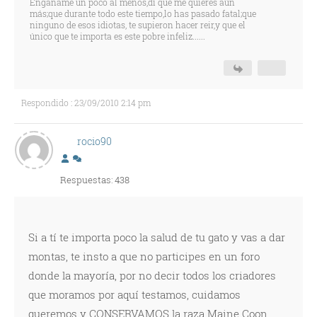
Engañame un poco al menos,dí que me quieres aún
más;que durante todo este tiempo,lo has pasado fatal;que
ninguno de esos idiotas, te supieron hacer reir,y que el
único que te importa es este pobre infeliz......
Respondido : 23/09/2010 2:14 pm
rocio90
Respuestas: 438
Si a tí te importa poco la salud de tu gato y vas a dar
montas, te insto a que no participes en un foro
donde la mayoría, por no decir todos los criadores
que moramos por aquí testamos, cuidamos
queremos y CONSERVAMOS la raza Maine Coon.