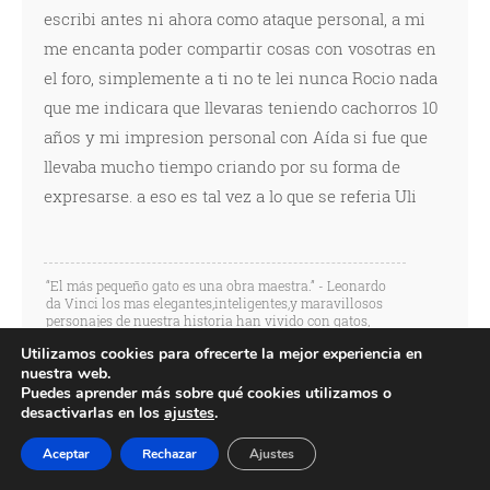
escribi antes ni ahora como ataque personal, a mi
me encanta poder compartir cosas con vosotras en
el foro, simplemente a ti no te lei nunca Rocio nada
que me indicara que llevaras teniendo cachorros 10
años y mi impresion personal con Aída si fue que
llevaba mucho tiempo criando por su forma de
expresarse. a eso es tal vez a lo que se referia Uli
“El más pequeño gato es una obra maestra.” - Leonardo
da Vinci los mas elegantes,inteligentes,y maravillosos
personajes de nuestra historia han vivido con gatos,
casualidad??
Utilizamos cookies para ofrecerte la mejor experiencia en
nuestra web.
Puedes aprender más sobre qué cookies utilizamos o
desactivarlas en los
ajustes
.
Respondido : 23/09/2010 4:46 pm
Aceptar
Rechazar
Ajustes