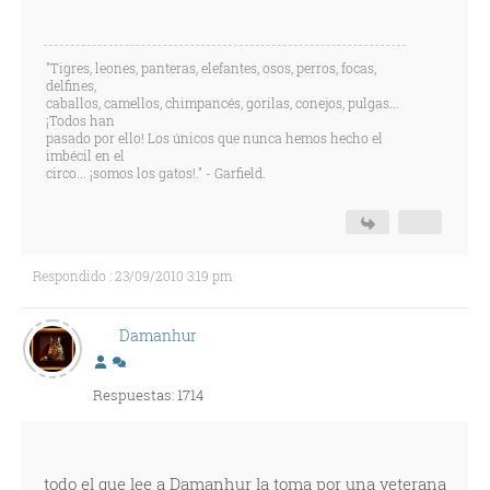
"Tigres, leones, panteras, elefantes, osos, perros, focas,
delfines,
caballos, camellos, chimpancés, gorilas, conejos, pulgas...
¡Todos han
pasado por ello! Los únicos que nunca hemos hecho el
imbécil en el
circo... ¡somos los gatos!." - Garfield.
Respondido : 23/09/2010 3:19 pm
Damanhur
Respuestas: 1714
todo el que lee a Damanhur la toma por una veterana