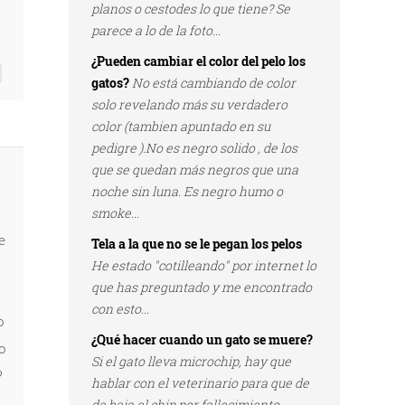
planos o cestodes lo que tiene? Se
parece a lo de la foto...
¿Pueden cambiar el color del pelo los
gatos?
No está cambiando de color
solo revelando más su verdadero
color (tambien apuntado en su
pedigre ).No es negro solido , de los
que se quedan más negros que una
noche sin luna. Es negro humo o
smoke...
e
Tela a la que no se le pegan los pelos
He estado "cotilleando" por internet lo
que has preguntado y me encontrado
con esto...
o
¿Qué hacer cuando un gato se muere?
o
Si el gato lleva microchip, hay que
?
hablar con el veterinario para que de
de baja el chip por fallecimiento...