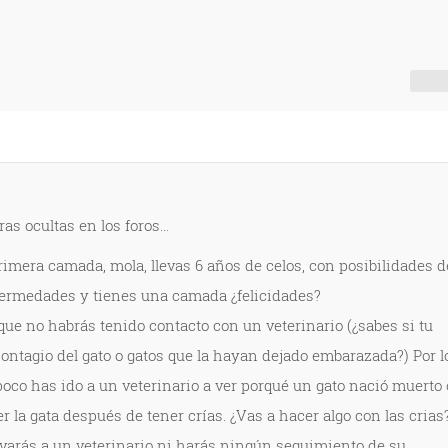
s ocultas en los foros...
rimera camada, mola, llevas 6 años de celos, con posibilidades d
fermedades y tienes una camada ¿felicidades?
que no habrás tenido contacto con un veterinario (¿sabes si tu
ontagio del gato o gatos que la hayan dejado embarazada?) Por l
o has ido a un veterinario a ver porqué un gato nació muerto 
 la gata después de tener crías. ¿Vas a hacer algo con las crias
varás a un veterinario ni harás ningún seguimiento de su