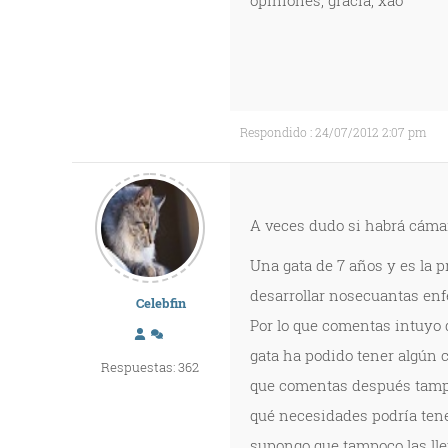
opiniones, gracia, xao
Respondido : 24/07/2012 2:07 pm
A veces dudo si habrá cámara
Una gata de 7 años y es la p
desarrollar nosecuantas en
Celebfin
Por lo que comentas intuyo 
gata ha podido tener algún c
Respuestas: 362
que comentas después tampoc
qué necesidades podría tener
supongo que tampoco las lle