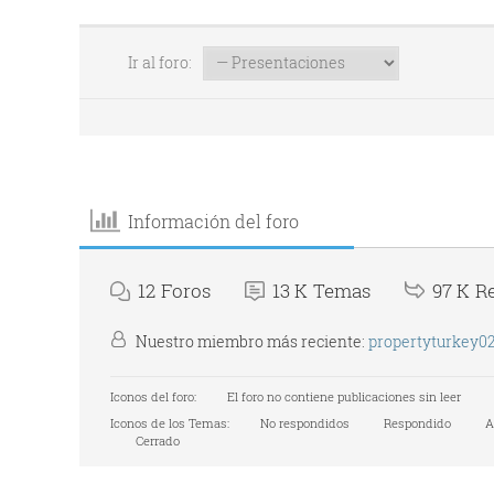
Ir al foro:
Información del foro
12
Foros
13 K
Temas
97 K
R
Nuestro miembro más reciente:
propertyturkey0
Iconos del foro:
El foro no contiene publicaciones sin leer
Iconos de los Temas:
No respondidos
Respondido
A
Cerrado