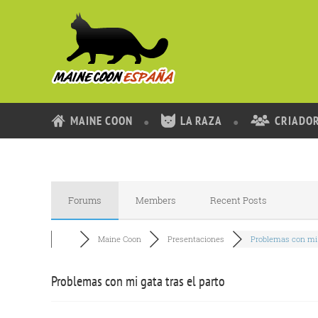
MAINE COON
LA RAZA
CRIADO
Forums
Members
Recent Posts
Maine Coon
Presentaciones
Problemas con mi 
Problemas con mi gata tras el parto