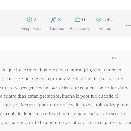
2
3
0
2,451
Respuestas
Usuarios
Reacciones
Visitas
[#3260]
es lo que hace unos dias me paso con mi gata, y asi conozco
a gata de 7 años y es la primera vez k se queda en estado,el
o ,tubo tres gatitos de los cuales uno estaba muerto, los otros
cuatro dias estan presiosos, bueno lo peor fue cuando el
ara y vi k queria parir otro, no le salia solo el rabo y las patitas
, a la gata le dolio, pero n tuvo hemorragia ni nada, solo vomito
sigue comiendo y todo bien creo,por ahora, bueno espero vuestra