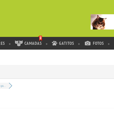
RES
CAMADAS
GATITOS
FOTOS
ga...