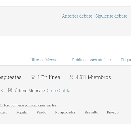
Anterior debate
Siguiente debate
Últimos Mensajes
Publicaciones sin leer
Etiqu
espuestas
1
En línea
4,811
Miembros
23
Último Mensaje:
Cruce Gatita
El foro contiene publicaciones sin leer
ctivo
Popular
Fijado
No aprobados
Resuelto
Privado