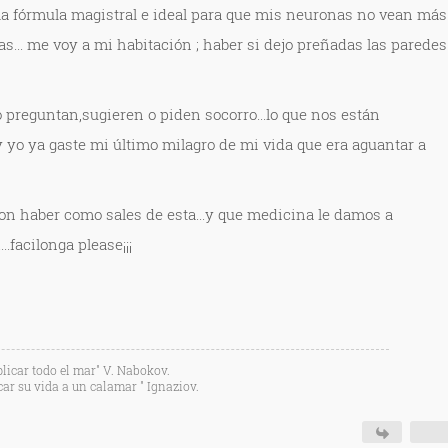
a fórmula magistral e ideal para que mis neuronas no vean más
s... me voy a mi habitación ; haber si dejo preñadas las paredes
 preguntan,sugieren o piden socorro...lo que nos están
yo ya gaste mi último milagro de mi vida que era aguantar a
n haber como sales de esta...y que medicina le damos a
..facilonga please¡¡¡
licar todo el mar" V. Nabokov.
car su vida a un calamar " Ignaziov.