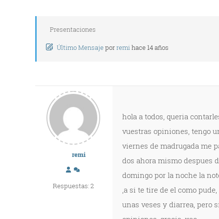
Presentaciones
Último Mensaje
por
remi
hace 14 años
hola a todos, queria contarl
vuestras opiniones, tengo un
viernes de madrugada me pari
remi
dos ahora mismo despues de 
domingo por la noche la note r
Respuestas: 2
,a si te tire de el como pude
unas veses y diarrea, pero 