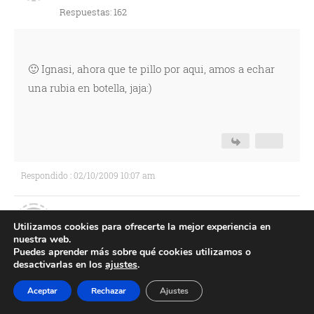
Respuestas: 162
🙂 Ignasi, ahora que te pillo por aqui, amos a echar
una rubia en botella, jaja:)
Respondido : 02/10/2009 10:07 am
Vane
Utilizamos cookies para ofrecerte la mejor experiencia en
nuestra web.
Puedes aprender más sobre qué cookies utilizamos o
Respuestas: 433
desactivarlas en los
ajustes
.
Aceptar
Rechazar
Ajustes
Hola chic@s!!!!!!!!!!!!!!!!!!! os tengo muy abandonados,