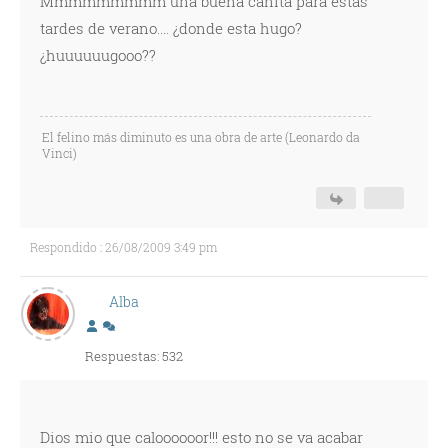
Mmmmmmmmm una buena cañita para estas
tardes de verano.... ¿donde esta hugo?
¿huuuuuugooo??
El felino más diminuto es una obra de arte (Leonardo da
Vinci)
Respondido : 26/08/2009 3:49 pm
Alba
Respuestas: 532
Dios mio que caloooooor!!! esto no se va acabar