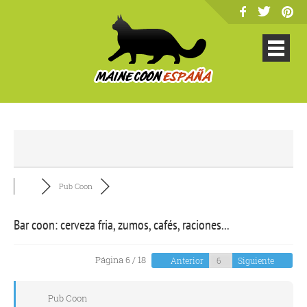
Pub Coon
Bar coon: cerveza fria, zumos, cafés, raciones...
Página 6 / 18
Anterior
Siguiente
Pub Coon