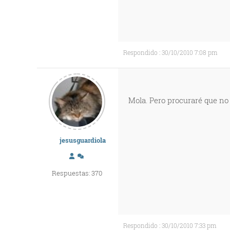
Respondido : 30/10/2010 7:08 pm
Mola. Pero procuraré que no 
jesusguardiola
Respuestas: 370
Respondido : 30/10/2010 7:33 pm