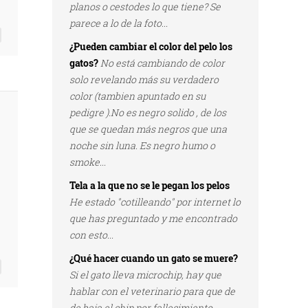
planos o cestodes lo que tiene? Se
parece a lo de la foto...
¿Pueden cambiar el color del pelo los
gatos?
No está cambiando de color
solo revelando más su verdadero
color (tambien apuntado en su
pedigre ).No es negro solido , de los
que se quedan más negros que una
noche sin luna. Es negro humo o
smoke...
Tela a la que no se le pegan los pelos
He estado "cotilleando" por internet lo
que has preguntado y me encontrado
con esto...
¿Qué hacer cuando un gato se muere?
Si el gato lleva microchip, hay que
hablar con el veterinario para que de
de baja el chip por fallecimiento...