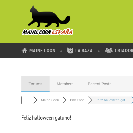
MAINE COON
LA RAZA
CRIADO
Forums
Members
Recent Posts
Maine Coon
Pub Coon
Feliz halloween gat...
Feliz halloween gatuno!