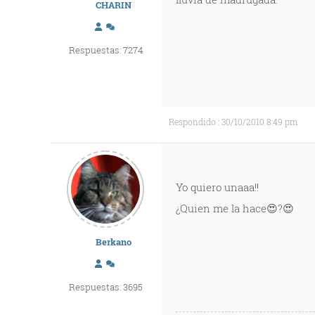
CHARIN
Respuestas: 7274
Respondido : 30/10/2010 8:49 pm
Yo quiero unaaa!!
¿Quien me la hace😍?😍
Berkano
Respuestas: 3695