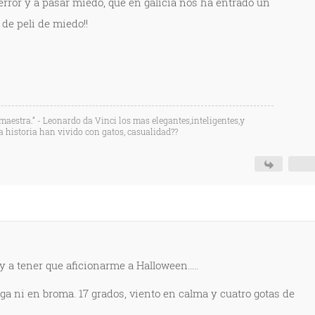
e terror y a pasar miedo, que en galicia nos ha entrado un
ente de peli de miedo!!
aestra.” - Leonardo da Vinci los mas elegantes,inteligentes,y
 historia han vivido con gatos, casualidad??
voy a tener que aficionarme a Halloween.....
ega ni en broma. 17 grados, viento en calma y cuatro gotas de