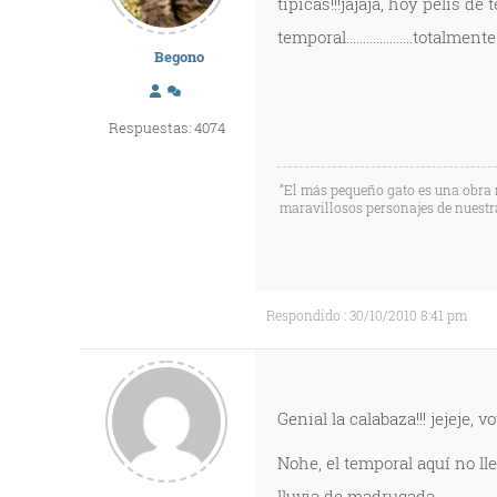
tipicas!!!jajaja, hoy pelis d
temporal....................totalm
Begono
Respuestas: 4074
“El más pequeño gato es una obra m
maravillosos personajes de nuestra
Respondido : 30/10/2010 8:41 pm
Genial la calabaza!!! jejeje, 
Nohe, el temporal aquí no ll
lluvia de madrugada.