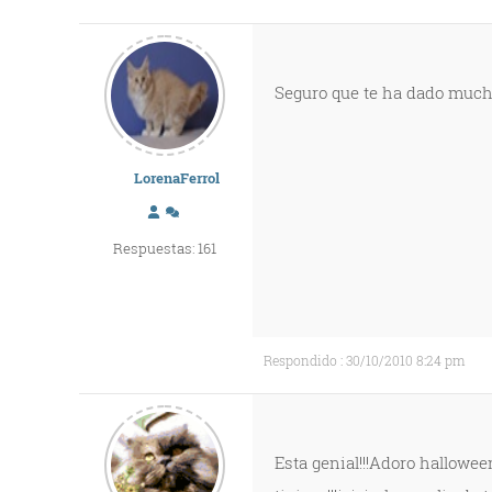
Seguro que te ha dado mucho
LorenaFerrol
Respuestas: 161
Respondido : 30/10/2010 8:24 pm
Esta genial!!!Adoro hallowee