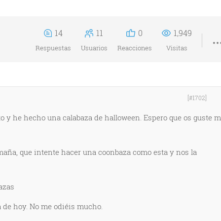
14
11
0
1,949
Respuestas
Usuarios
Reacciones
Visitas
[#1702]
o y he hecho una calabaza de halloween. Espero que os guste m
maña, que intente hacer una coonbaza como esta y nos la
azas
ía de hoy. No me odiéis mucho.