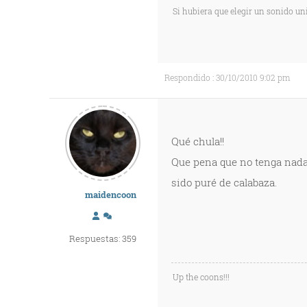
Si hubiera que elegir un sonido uni
Respondido : 30/10/2010 9:02 pm
Qué chula!!
Que pena que no tenga nada 
sido puré de calabaza.
maidencoon
Respuestas: 359
Up the coons!!!