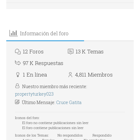
Información del foro
12
Foros
13 K
Temas
97 K
Respuestas
1
En línea
4,811
Miembros
Nuestro miembro más reciente:
propertyturkey023
Último Mensaje:
Cruce Gatita
Iconos del foro:
El foro no contiene publicaciones sin leer
El foro contiene publicaciones sin leer
Iconos de los Temas:
No respondidos
Respondido