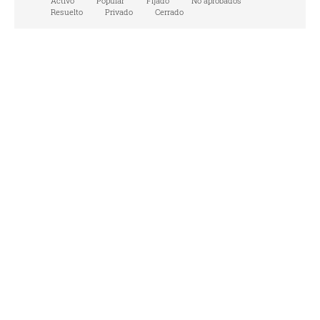
Activo
Popular
Fijado
No aprobados
Resuelto
Privado
Cerrado