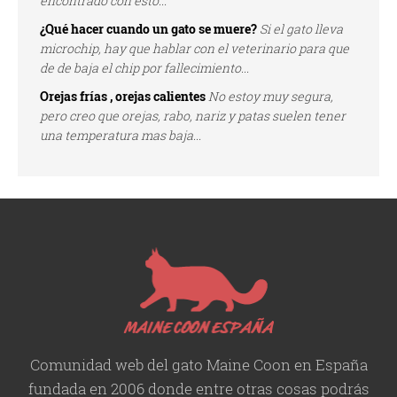
encontrado con esto...
¿Qué hacer cuando un gato se muere?
Si el gato lleva
microchip, hay que hablar con el veterinario para que
de de baja el chip por fallecimiento...
Orejas frías , orejas calientes
No estoy muy segura,
pero creo que orejas, rabo, nariz y patas suelen tener
una temperatura mas baja...
Comunidad web del gato Maine Coon en España
fundada en 2006 donde entre otras cosas podrás