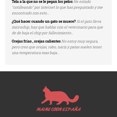
Tela a la que no se le pegan los pelos
He estado
"cotilleando" por internet lo que has preguntado y me
encontrado con esto...
¿Qué hacer cuando un gato se muere?
Si el gato lleva
microchip, hay que hablar con el veterinario para que
de de baja el chip por fallecimiento...
Orejas frías , orejas calientes
No estoy muy segura,
pero creo que orejas, rabo, nariz y patas suelen tener
una temperatura mas baja...