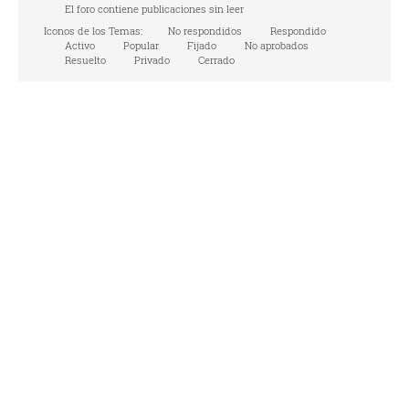
El foro contiene publicaciones sin leer
Iconos de los Temas:
No respondidos
Respondido
Activo
Popular
Fijado
No aprobados
Resuelto
Privado
Cerrado