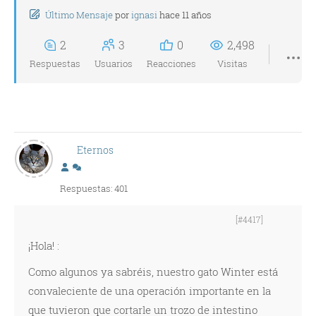
Último Mensaje
por
ignasi
hace 11 años
2
3
0
2,498
Respuestas
Usuarios
Reacciones
Visitas
Eternos
Respuestas: 401
[#4417]
¡Hola! :
Como algunos ya sabréis, nuestro gato Winter está
convaleciente de una operación importante en la
que tuvieron que cortarle un trozo de intestino