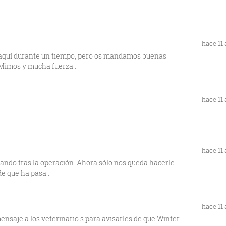
hace 11
aquí durante un tiempo, pero os mandamos buenas
Mimos y mucha fuerza...
hace 11
hace 11
ando tras la operación. Ahora sólo nos queda hacerle
e que ha pasa...
hace 11
nsaje a los veterinario s para avisarles de que Winter