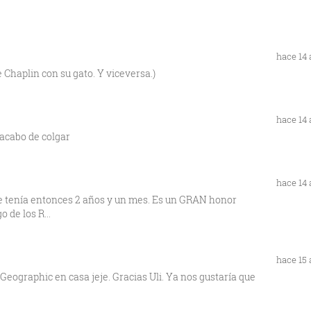
hace 14
 Chaplin con su gato. Y viceversa.)
hace 14
 acabo de colgar
hace 14
ue tenía entonces 2 años y un mes. Es un GRAN honor
 de los R...
hace 15
 Geographic en casa jeje. Gracias Uli. Ya nos gustaría que