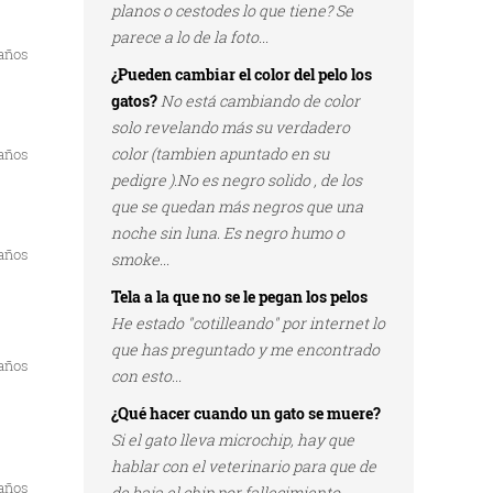
planos o cestodes lo que tiene? Se
parece a lo de la foto...
 años
¿Pueden cambiar el color del pelo los
gatos?
No está cambiando de color
solo revelando más su verdadero
color (tambien apuntado en su
 años
pedigre ).No es negro solido , de los
que se quedan más negros que una
noche sin luna. Es negro humo o
 años
smoke...
Tela a la que no se le pegan los pelos
He estado "cotilleando" por internet lo
que has preguntado y me encontrado
 años
con esto...
¿Qué hacer cuando un gato se muere?
Si el gato lleva microchip, hay que
hablar con el veterinario para que de
 años
de baja el chip por fallecimiento...