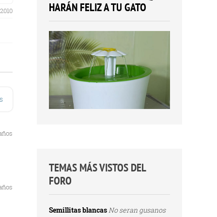
HARÁN FELIZ A TU GATO
 2010
s
 años
TEMAS MÁS VISTOS DEL
FORO
 años
Semillitas blancas
No seran gusanos