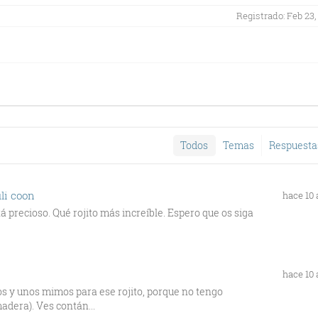
Registrado: Feb 23,
Todos
Temas
Respuesta
li coon
hace 10
tá precioso. Qué rojito más increíble. Espero que os siga
hace 10
s y unos mimos para ese rojito, porque no tengo
adera). Ves contán...