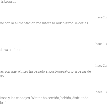
a biopsi...
hace 11
ario con la alimentación me interesa muchísimo. ¿Podrías
hace 11
do va a ir bien.
hace 11
as son que Winter ha pasado el post-operatorio, a pesar de
o ...
hace 11
imos y los consejos. Winter ha comido, bebido, disfrutado
 el ...