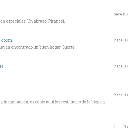
hace 10
tan especiales. Un abrazo, Piranesi.
e coom)
hace 11
 hayan encontrado un buen hogar. Suerte.
e)
hace 11
hace 11
a invaginación, os copio aquí los resultades de la biopsia
hace 11