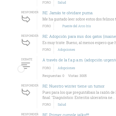
FORO
Salud
RESPONDER
RE: Jamás te olvidare puma.
Me ha gustado leer sobre estos dos felinos 
FORO
Puente del Arco Iris
RESPONDER
RE: Adopción para mis dos gatos (main
Es muy triste. Bueno, al menos espero que
FORO
Adopciones
DEBATE
A través de la f.a.p.a.m. (adopción urgent
FORO
Adopciones
Respuestas: 0
Vistas: 3005
RESPONDER
RE: Nuestro winter tiene un tumor
Pues para los que preguntábais la razón de l
final: "Diagnóstico: Enteritis ulcerativa ne...
FORO
Salud
RESPONDER
RE: Primer cumple jaïko!!!!