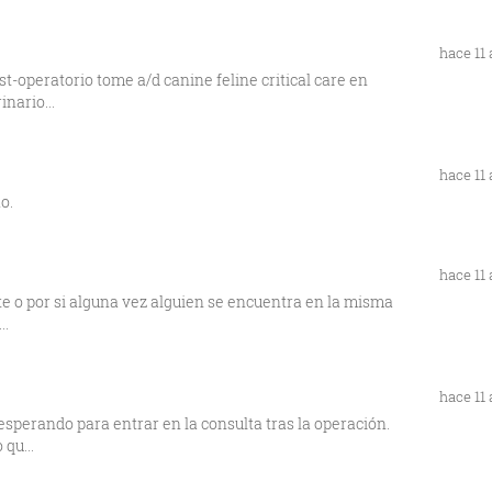
hace 11
t-operatorio tome a/d canine feline critical care en
nario...
hace 11
o.
hace 11
rte o por si alguna vez alguien se encuentra en la misma
..
hace 11
sperando para entrar en la consulta tras la operación.
qu...