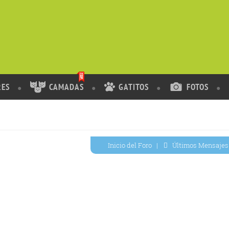
RES
CAMADAS
GATITOS
FOTOS
Inicio del Foro
|
Últimos Mensajes