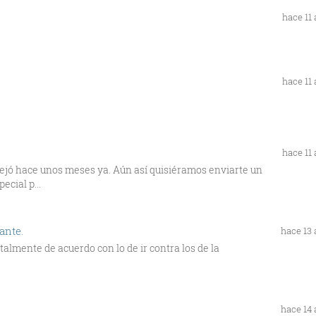
hace 11
hace 11
hace 11
ejó hace unos meses ya. Aún así quisiéramos enviarte un
ecial p...
ante.
hace 13
talmente de acuerdo con lo de ir contra los de la
hace 14