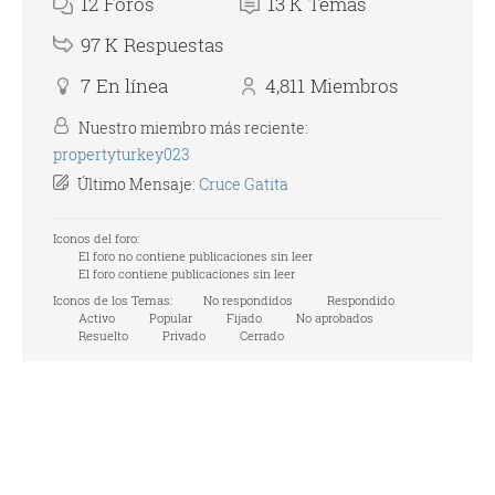
12
Foros
13 K
Temas
97 K
Respuestas
7
En línea
4,811
Miembros
Nuestro miembro más reciente:
propertyturkey023
Último Mensaje:
Cruce Gatita
Iconos del foro:
El foro no contiene publicaciones sin leer
El foro contiene publicaciones sin leer
Iconos de los Temas:
No respondidos
Respondido
Activo
Popular
Fijado
No aprobados
Resuelto
Privado
Cerrado