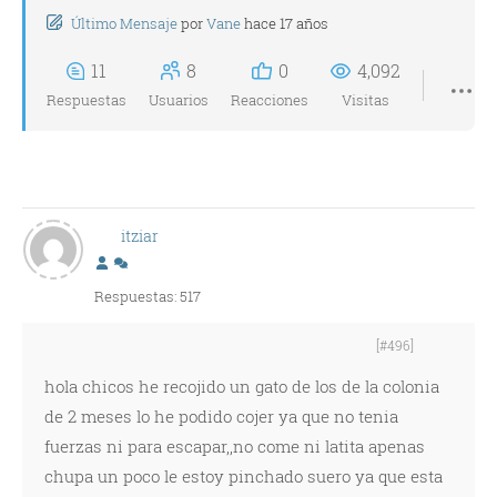
Último Mensaje
por
Vane
hace 17 años
11
8
0
4,092
Respuestas
Usuarios
Reacciones
Visitas
itziar
Respuestas: 517
[#496]
hola chicos he recojido un gato de los de la colonia
de 2 meses lo he podido cojer ya que no tenia
fuerzas ni para escapar,,no come ni latita apenas
chupa un poco le estoy pinchado suero ya que esta