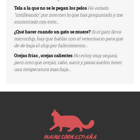
Tela a la que no se le pegan los pelos
He estado
"cotilleando" por internet lo que has preguntado y me
encontrado con esto...
¿Qué hacer cuando un gato se muere?
Si el gato lleva
microchip, hay que hablar con el veterinario para que
de de baja el chip por fallecimiento...
Orejas frías , orejas calientes
No estoy muy segura,
pero creo que orejas, rabo, nariz y patas suelen tener
una temperatura mas baja...