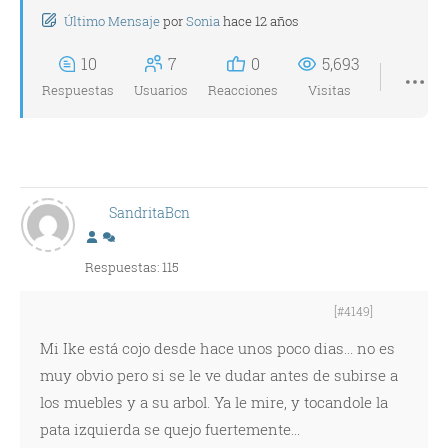
Último Mensaje
por
Sonia
hace 12 años
10
7
0
5,693
Respuestas
Usuarios
Reacciones
Visitas
SandritaBcn
Respuestas: 115
[#4149]
Mi Ike está cojo desde hace unos poco dias... no es
muy obvio pero si se le ve dudar antes de subirse a
los muebles y a su arbol. Ya le mire, y tocandole la
pata izquierda se quejo fuertemente...