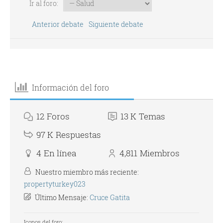
Ir al foro:
Anterior debate
Siguiente debate
Información del foro
12
Foros
13 K
Temas
97 K
Respuestas
4
En línea
4,811
Miembros
Nuestro miembro más reciente:
propertyturkey023
Último Mensaje:
Cruce Gatita
Iconos del foro: