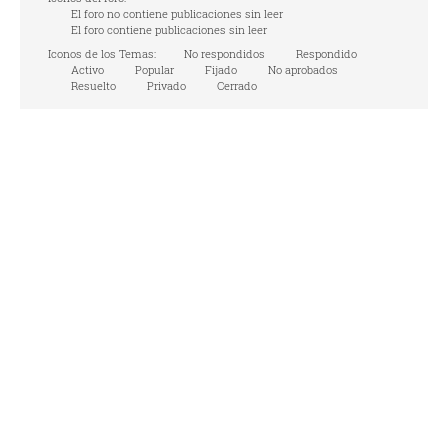
El foro no contiene publicaciones sin leer
El foro contiene publicaciones sin leer
Iconos de los Temas:
No respondidos
Respondido
Activo
Popular
Fijado
No aprobados
Resuelto
Privado
Cerrado