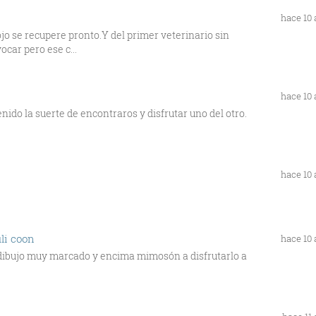
hace 10
jo se recupere pronto.Y del primer veterinario sin
car pero ese c...
hace 10
ido la suerte de encontraros y disfrutar uno del otro.
hace 10
li coon
hace 10
dibujo muy marcado y encima mimosón a disfrutarlo a