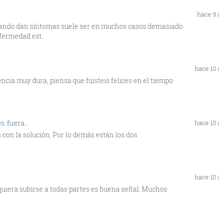
hace 9
uando dan síntomas suele ser en muchos casos demasiado
fermedad est...
hace 10
cia muy dura, piensa que fuisteis felices en el tiempo
 fuera...
hace 10
con la solución. Por lo demás están los dos
hace 10
quiera subirse a todas partes es buena señal. Muchos