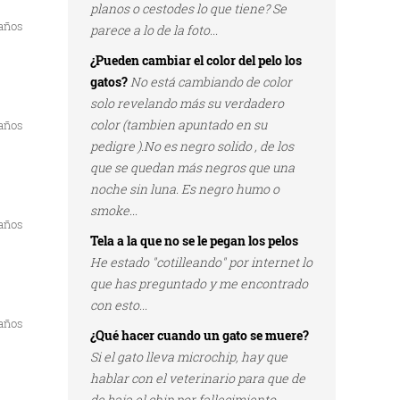
planos o cestodes lo que tiene? Se
 años
parece a lo de la foto...
¿Pueden cambiar el color del pelo los
gatos?
No está cambiando de color
solo revelando más su verdadero
color (tambien apuntado en su
 años
pedigre ).No es negro solido , de los
que se quedan más negros que una
noche sin luna. Es negro humo o
smoke...
 años
Tela a la que no se le pegan los pelos
He estado "cotilleando" por internet lo
que has preguntado y me encontrado
con esto...
 años
¿Qué hacer cuando un gato se muere?
Si el gato lleva microchip, hay que
hablar con el veterinario para que de
de baja el chip por fallecimiento...