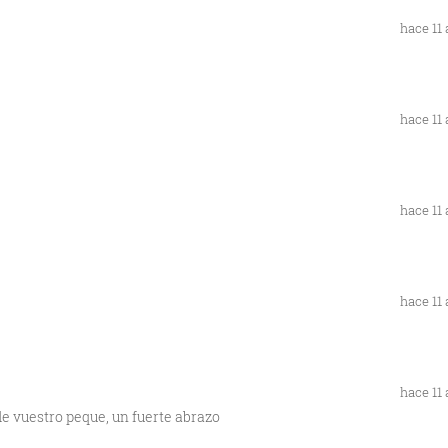
hace 11
hace 11
hace 11
hace 11
hace 11
e vuestro peque, un fuerte abrazo