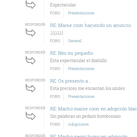
Espectacular
FORO
Presentaciones
RESPONDER
RE: Maine coon haciendo un anuncio
;);););););)
FORO
General
RESPONDER
RE: Neo mi pequeño
Esta espectacular el diablillo
FORO
Presentaciones
RESPONDER
RE: Os presento a....
Esta precioso me encantan los azules
FORO
Presentaciones
RESPONDER
RE: Macho maine coon en adopción black
Sin palabras un pedazo bombonazo
FORO
Adopciones
RESPONDER
RE: Macho negro humo en adopción