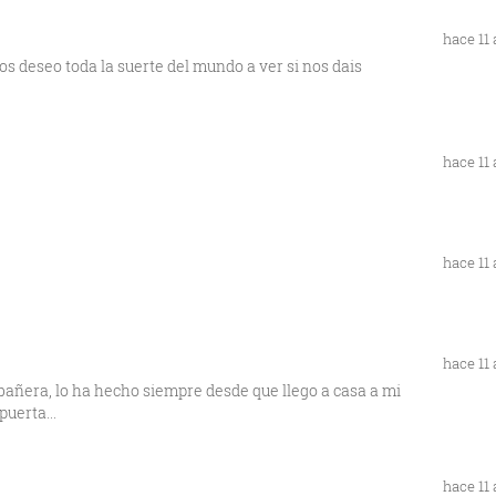
hace 11
 deseo toda la suerte del mundo a ver si nos dais
hace 11
hace 11
hace 11
 bañera, lo ha hecho siempre desde que llego a casa a mi
puerta...
hace 11