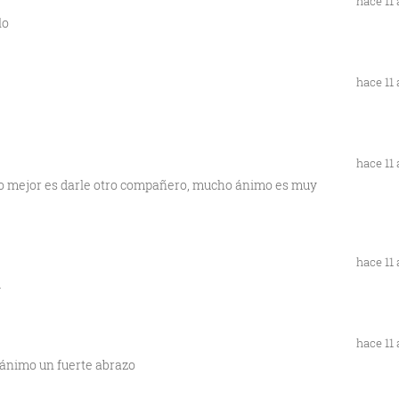
hace 11
lo
hace 11
hace 11
lo mejor es darle otro compañero, mucho ánimo es muy
hace 11
d
hace 11
ánimo un fuerte abrazo