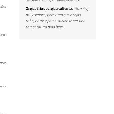
 años
Orejas frías , orejas calientes
No estoy
muy segura, pero creo que orejas,
rabo, nariz y patas suelen tener una
temperatura mas baja...
 años
 años
 años