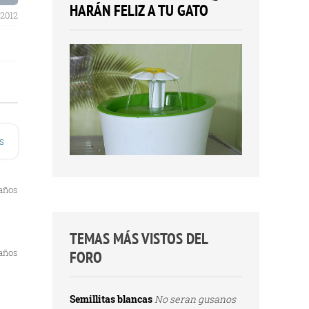
HARÁN FELIZ A TU GATO
 2012
s
 años
TEMAS MÁS VISTOS DEL
 años
FORO
Semillitas blancas
No seran gusanos