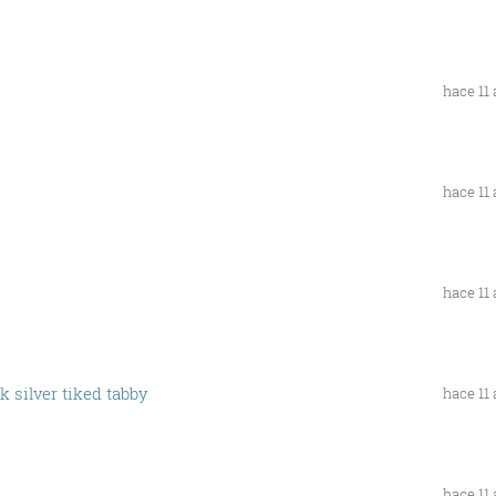
hace 11
hace 11
hace 11
 silver tiked tabby
hace 11
hace 11