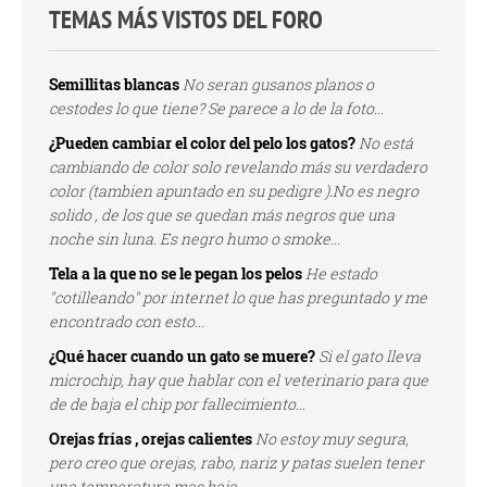
TEMAS MÁS VISTOS DEL FORO
Semillitas blancas
No seran gusanos planos o
cestodes lo que tiene? Se parece a lo de la foto...
¿Pueden cambiar el color del pelo los gatos?
No está
cambiando de color solo revelando más su verdadero
color (tambien apuntado en su pedigre ).No es negro
solido , de los que se quedan más negros que una
noche sin luna. Es negro humo o smoke...
Tela a la que no se le pegan los pelos
He estado
"cotilleando" por internet lo que has preguntado y me
encontrado con esto...
¿Qué hacer cuando un gato se muere?
Si el gato lleva
microchip, hay que hablar con el veterinario para que
de de baja el chip por fallecimiento...
Orejas frías , orejas calientes
No estoy muy segura,
pero creo que orejas, rabo, nariz y patas suelen tener
una temperatura mas baja...