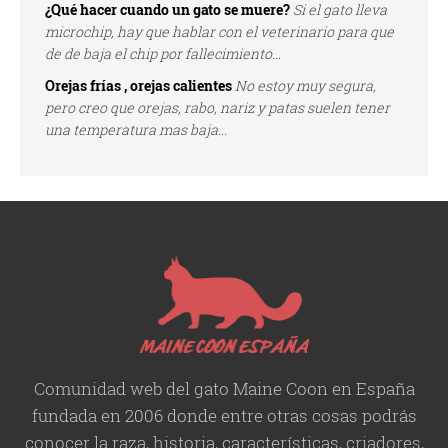
¿Qué hacer cuando un gato se muere?
Si el gato lleva
microchip, hay que hablar con el veterinario para que
de de baja el chip por fallecimiento...
Orejas frías , orejas calientes
No estoy muy segura,
pero creo que orejas, rabo, nariz y patas suelen tener
una temperatura mas baja...
Comunidad web del gato Maine Coon en España
fundada en 2006 donde entre otras cosas podrás
conocer la raza, historia,
características
, criadores,