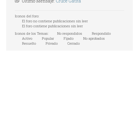
Último Mensaje:
Cruce Gatita
Iconos del foro:
El foro no contiene publicaciones sin leer
El foro contiene publicaciones sin leer
Iconos de los Temas:
No respondidos
Respondido
Activo
Popular
Fijado
No aprobados
Resuelto
Privado
Cerrado