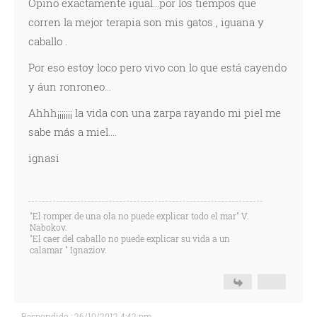
Opino exactamente igual...por los tiempos que
corren la mejor terapia son mis gatos , iguana y
caballo .
Por eso estoy loco pero vivo con lo que está cayendo
y áun ronroneo...
Ahhh¡¡¡¡¡¡¡ la vida con una zarpa rayando mi piel me
sabe más a miel....
ignasi
"El romper de una ola no puede explicar todo el mar" V.
Nabokov.
"El caer del caballo no puede explicar su vida a un
calamar " Ignaziov.
Respondido : 26/10/2012 4:42 pm