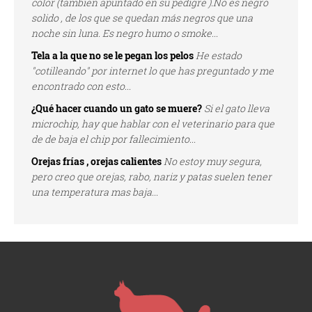
color (tambien apuntado en su pedigre ).No es negro
solido , de los que se quedan más negros que una
noche sin luna. Es negro humo o smoke...
Tela a la que no se le pegan los pelos
He estado
"cotilleando" por internet lo que has preguntado y me
encontrado con esto...
¿Qué hacer cuando un gato se muere?
Si el gato lleva
microchip, hay que hablar con el veterinario para que
de de baja el chip por fallecimiento...
Orejas frías , orejas calientes
No estoy muy segura,
pero creo que orejas, rabo, nariz y patas suelen tener
una temperatura mas baja...