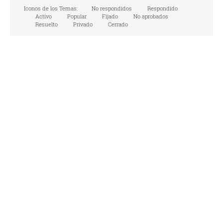
Iconos de los Temas:
No respondidos
Respondido
Activo
Popular
Fijado
No aprobados
Resuelto
Privado
Cerrado