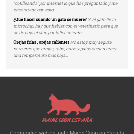
"cotilleando" por internet lo que has preguntado y me
encontrado con esto...
¿Qué hacer cuando un gato se muere?
Si el gato lleva
microchip, hay que hablar con el veterinario para que
de de baja el chip por fallecimiento...
Orejas frías , orejas calientes
No estoy muy segura,
pero creo que orejas, rabo, nariz y patas suelen tener
una temperatura mas baja...
Comunidad web del gato Maine Coon en España