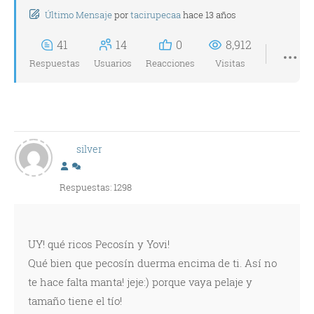
Último Mensaje
por
tacirupecaa
hace 13 años
41
14
0
8,912
Respuestas
Usuarios
Reacciones
Visitas
silver
Respuestas: 1298
UY! qué ricos Pecosín y Yovi!
Qué bien que pecosín duerma encima de ti. Así no
te hace falta manta! jeje:) porque vaya pelaje y
tamaño tiene el tío!