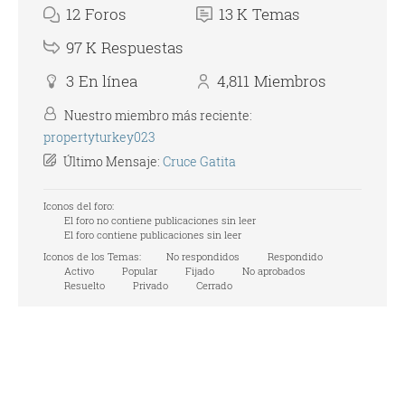
12
Foros
13 K
Temas
97 K
Respuestas
3
En línea
4,811
Miembros
Nuestro miembro más reciente:
propertyturkey023
Último Mensaje:
Cruce Gatita
Iconos del foro:
El foro no contiene publicaciones sin leer
El foro contiene publicaciones sin leer
Iconos de los Temas:
No respondidos
Respondido
Activo
Popular
Fijado
No aprobados
Resuelto
Privado
Cerrado