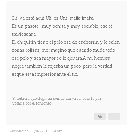
Sii, ya está aqui Uli, es Uni jajajjajjajajja.
Es un pasote , muy bonita y muy sociable, eso si,
traviesaaaa....
El chiquitin tiene el pelo ese de cachorrin y le salen
zonas rojizas, me imagino que cuando mude todo
ese pelo y sea mayor se le quitara.A mi hembra
negra tambien le rojeaba un poco, pero la verdad
esque esta impresionante el tio.
Si hubiera que elegir un sonido universal para la paz,
votaría por el ronroneo
Respondido : 15/04/2011 8:54 am