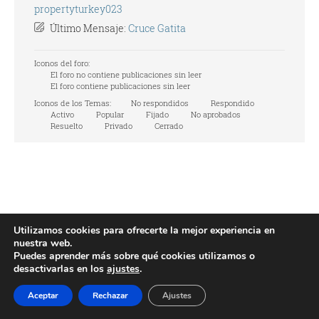
propertyturkey023
Último Mensaje:
Cruce Gatita
Iconos del foro:
El foro no contiene publicaciones sin leer
El foro contiene publicaciones sin leer
Iconos de los Temas:
No respondidos
Respondido
Activo
Popular
Fijado
No aprobados
Resuelto
Privado
Cerrado
Utilizamos cookies para ofrecerte la mejor experiencia en
nuestra web.
Puedes aprender más sobre qué cookies utilizamos o
desactivarlas en los
ajustes
.
Aceptar
Rechazar
Ajustes