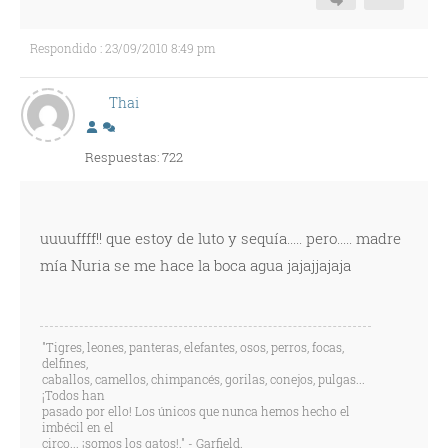
Respondido : 23/09/2010 8:49 pm
Thai
Respuestas: 722
uuuuffff!! que estoy de luto y sequía..... pero..... madre
mía Nuria se me hace la boca agua jajajjajaja
"Tigres, leones, panteras, elefantes, osos, perros, focas,
delfines,
caballos, camellos, chimpancés, gorilas, conejos, pulgas...
¡Todos han
pasado por ello! Los únicos que nunca hemos hecho el
imbécil en el
circo... ¡somos los gatos!." - Garfield.