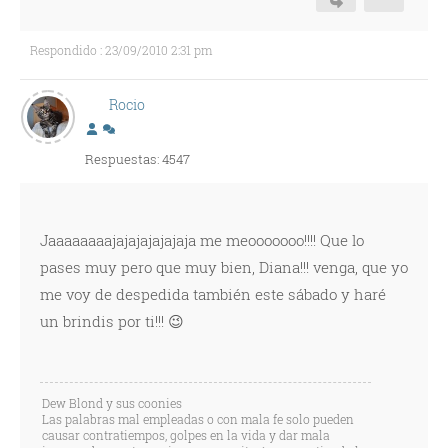
Respondido : 23/09/2010 2:31 pm
Rocio
Respuestas: 4547
Jaaaaaaaajajajajajajaja me meooooooo!!!! Que lo
pases muy pero que muy bien, Diana!!! venga, que yo
me voy de despedida también este sábado y haré
un brindis por ti!!! 😉
Dew Blond y sus coonies
Las palabras mal empleadas o con mala fe solo pueden
causar contratiempos, golpes en la vida y dar mala