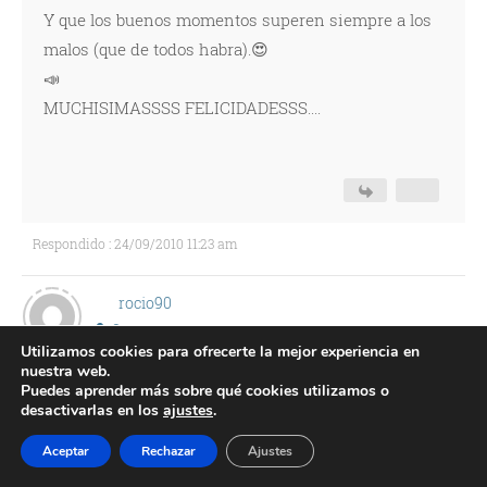
Y que los buenos momentos superen siempre a los
malos (que de todos habra).😍
📣
MUCHISIMASSSS FELICIDADESSS....
Respondido : 24/09/2010 11:23 am
rocio90
Utilizamos cookies para ofrecerte la mejor experiencia en
Respuestas: 438
nuestra web.
Puedes aprender más sobre qué cookies utilizamos o
desactivarlas en los
ajustes
.
Muchas felicidades!! Por fin el dia a llegado!! Os
Aceptar
Rechazar
Ajustes
deseamos lo mejor del mundo!!