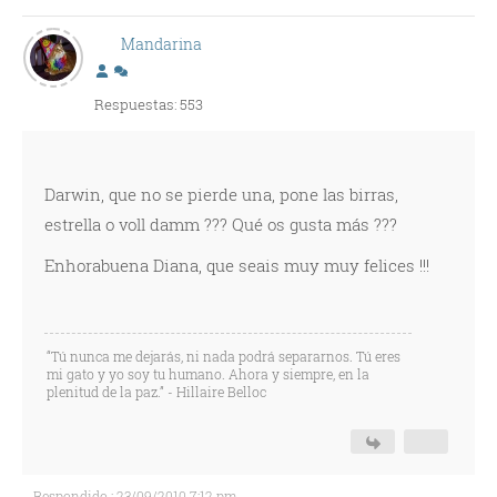
Mandarina
Respuestas: 553
Darwin, que no se pierde una, pone las birras,
estrella o voll damm ??? Qué os gusta más ???
Enhorabuena Diana, que seais muy muy felices !!!
“Tú nunca me dejarás, ni nada podrá separarnos. Tú eres
mi gato y yo soy tu humano. Ahora y siempre, en la
plenitud de la paz.” - Hillaire Belloc
Respondido : 23/09/2010 7:12 pm