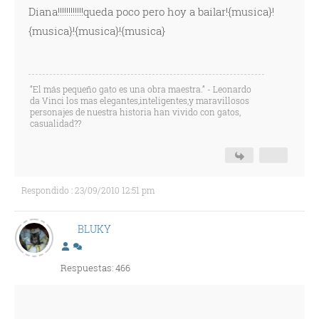
Diana!!!!!!!!!!!!queda poco pero hoy a bailar!{musica}!
{musica}!{musica}!{musica}
“El más pequeño gato es una obra maestra.” - Leonardo
da Vinci los mas elegantes,inteligentes,y maravillosos
personajes de nuestra historia han vivido con gatos,
casualidad??
Respondido : 23/09/2010 12:51 pm
BLUKY
Respuestas: 466