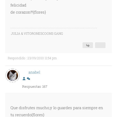
felicidad
de corazon!!!{flores}
JULIA & VITORONESCOONS GANG
Respondido : 23/09/2010 11:54 pm
anabel
Respuestas: 167
Que disfrutes mucho,y lo guardes para siempre en
tu recuerdo{flores}