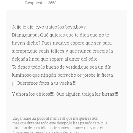
Respuestas: 3658
Jejjejjejejejje,yo traigo los boys,boys.
Diana,guapa,¿Qué quieres que te diga que no te
hayan dicho? Pues nada,yo espero que sea para
siempre,que seais felices y que nunca cruceís la
delgada linea que separa al amor del odio.
Te deseo todo lo bueno,de verdad,que sea un día
luminoso,que ningún borracho os jorobe la fiesta....
¡¡¡¡ Queremos fotos a tu vuelta !!!!
Y ahora los chicos!!!!! Que alguién traiga las birras!!!!
Engañame un poco al menos,dí que me quieres aún
más;que durante todo este tiempo,lo has pasado fatal;que
ninguno de esos idiotas, te supieron hacer reir,y que el
único que te importa es este pobre infeliz......