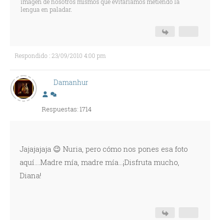
imagen de nosotros mismos que evitaríamos metiendo la
lengua en paladar.
Respondido : 23/09/2010 4:00 pm
Damanhur
Respuestas: 1714
Jajajajaja 😉 Nuria, pero cómo nos pones esa foto
aquí....Madre mía, madre mía...¡Disfruta mucho,
Diana!