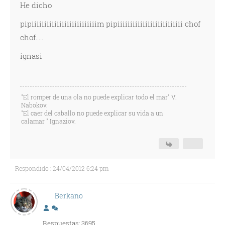
He dicho
pipiiiiiiiiiiiiiiiiiiiiiiiiiim pipiiiiiiiiiiiiiiiiiiiiiiiiii chof
chof.....
ignasi
"El romper de una ola no puede explicar todo el mar" V.
Nabokov.
"El caer del caballo no puede explicar su vida a un
calamar " Ignaziov.
Respondido : 24/04/2012 6:24 pm
Berkano
Respuestas: 3695