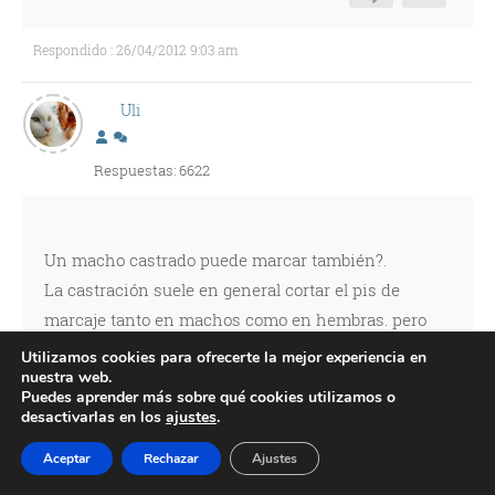
Respondido : 26/04/2012 9:03 am
Uli
Respuestas: 6622
Un macho castrado puede marcar también?.
La castración suele en general cortar el pis de
marcaje tanto en machos como en hembras. pero
hay que saber que a veces, ese comportamiento
Utilizamos cookies para ofrecerte la mejor experiencia en
nuestra web.
puede seguir a pesar de la castración ( gatos
Puedes aprender más sobre qué cookies utilizamos o
castrados tarde que conservan ese
desactivarlas en los
ajustes
.
comportamiento). Así que es aconsejable castrar
Aceptar
Rechazar
Ajustes
antes que ese comportamiento se vuelva rutina para