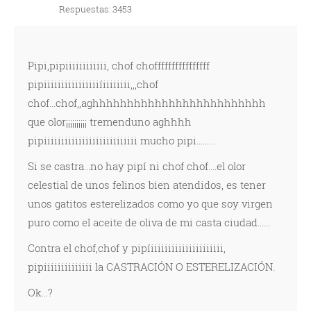
Respuestas: 3453
Pipi,pipiiiiiiiiiiii, chof choffffffffffffffff
pipiiiiiiiiiiiiiiiiíiiiiiiii,,,chof
chof...chof,,aghhhhhhhhhhhhhhhhhhhhhhhhh
que olor¡¡¡¡¡¡¡¡¡¡ tremenduno aghhhh
pipiiiiiiiiiiiiiiiiiiiiiiiiiii mucho pipi.........
Si se castra...no hay pipí ni chof chof....el olor
celestial de unos felinos bien atendidos, es tener
unos gatitos esterelizados como yo que soy virgen
puro como el aceite de oliva de mi casta ciudad......
Contra el chof,chof y pipíiiiiiiiiiiiiiiiiiiiii,
pipiiiiiiiiiiiiii la CASTRACIÓN O ESTERELIZACIÓN.
Ok...?