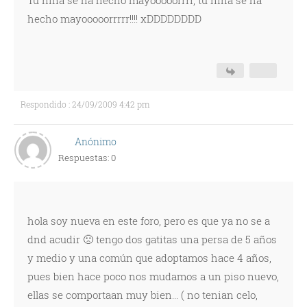
Tu niña se ha hecho mayooooorrrr, tu niña se ha
hecho mayooooorrrrr!!!! xDDDDDDDD
Respondido : 24/09/2009 4:42 pm
Anónimo
Respuestas: 0
hola soy nueva en este foro, pero es que ya no se a
dnd acudir 🙁 tengo dos gatitas una persa de 5 años
y medio y una común que adoptamos hace 4 años,
pues bien hace poco nos mudamos a un piso nuevo,
ellas se comportaan muy bien... ( no tenian celo,