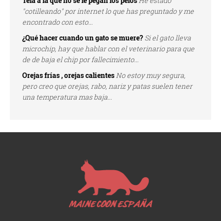
Tela a la que no se le pegan los pelos
He estado
"cotilleando" por internet lo que has preguntado y me
encontrado con esto...
¿Qué hacer cuando un gato se muere?
Si el gato lleva
microchip, hay que hablar con el veterinario para que
de de baja el chip por fallecimiento...
Orejas frías , orejas calientes
No estoy muy segura,
pero creo que orejas, rabo, nariz y patas suelen tener
una temperatura mas baja...