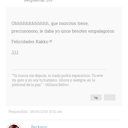
Respuestas: 553
Ohhhhhhhhhhhh, que morritos tiene,
preciosooooo, le daba yo unos besotes empalagosos.
Felicidades Kakko !!!
;););)
“Tú nunca me dejarás, ni nada podrá separarnos. Tú eres
mi gato y yo soy tu humano. Ahora y siempre, en la
plenitud de la paz.” - Hillaire Belloc
Respondido : 05/06/2010 10:31 am
Berkano