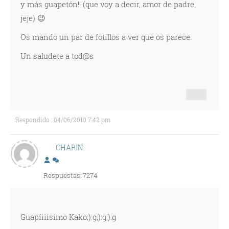
y más guapetón!! (que voy a decir, amor de padre,
jeje) 😉
Os mando un par de fotillos a ver que os parece.
Un saludete a tod@s
Respondido : 04/06/2010 7:42 pm
CHARIN
Respuestas: 7274
Guapíiiisimo Kako;):g;):g;):g