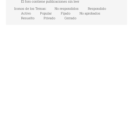
El foro contiene publicaciones sin leer
Iconos de los Temas:
No respondidos
Respondido
Activo
Popular
Fijado
No aprobados
Resuelto
Privado
Cerrado