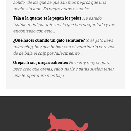
solido , de los que se quedan más negros que una
noche sin luna. Es negro humo o smoke...
Tela a la que no se le pegan los pelos
He estado
"cotilleando" por internet lo que has preguntado y me
encontrado con esto...
¿Qué hacer cuando un gato se muere?
Si el gato lleva
microchip, hay que hablar con el veterinario para que
de de baja el chip por fallecimiento...
Orejas frías , orejas calientes
No estoy muy segura,
pero creo que orejas, rabo, nariz y patas suelen tener
una temperatura mas baja...