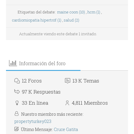
Etiquetas del debate:
maine coon (10)
,
hcm (1)
,
cardiomiopatía hipertróf (1)
,
salud (2)
Actualmente viendo este debate 1 invitado.
Información del foro
12
Foros
13 K
Temas
97 K
Respuestas
33
En línea
4,811
Miembros
Nuestro miembro más reciente:
propertyturkey023
Último Mensaje:
Cruce Gatita