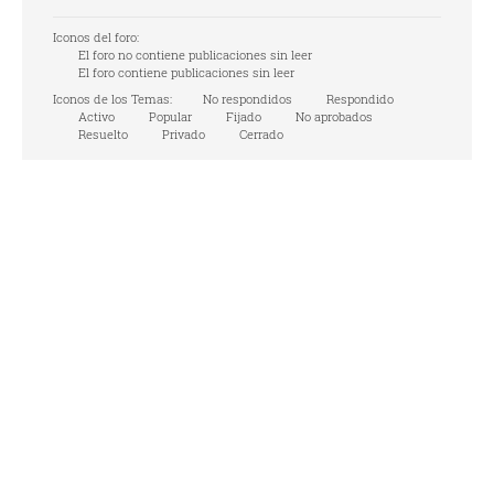
Iconos del foro:
El foro no contiene publicaciones sin leer
El foro contiene publicaciones sin leer
Iconos de los Temas:
No respondidos
Respondido
Activo
Popular
Fijado
No aprobados
Resuelto
Privado
Cerrado