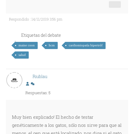
Respondido : 14/11/2019 3:56 pm
Etiquetas del debate
maine coon
hcm
cardiomiopatía hipertróf
salud
Riublau
Respuestas: 5
Muy bien explicado! El hecho de testar
genéticamente a los gatos, sólo nos sirve para que al
menos, el gen que está localizado, nos diga si el gato