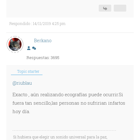
Respondido : 14/11/2019 4:25 pm
Berkano
Respuestas: 3695
Topic starter
@riublau
Exacto , aún realizando ecografías puede ocurrir.Si
fuera tan sencillo,las personas no sufririan infartos
hoy día.
Si hubiera que elegir un sonido universal para la paz,